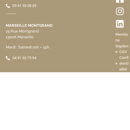
09 81 93 08 35
MARSEILLE MONTGRAND
25 Rue Montgrand
Mentio
13006 Marseille
ns
légales
Mardi : Samedi 10h – 19h
CGV
Confi
04 91 33 75 94
denti
alité