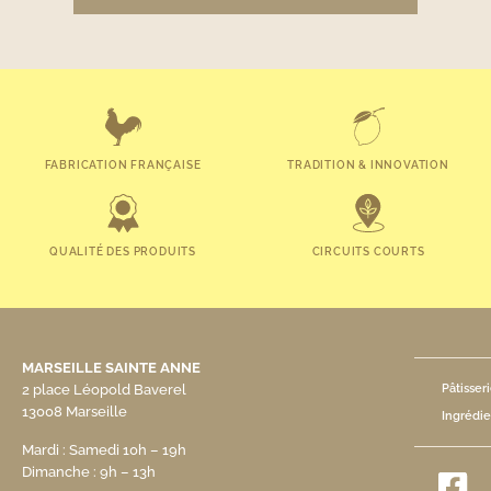
FABRICATION FRANÇAISE
TRADITION & INNOVATION
QUALITÉ DES PRODUITS
CIRCUITS COURTS
MARSEILLE SAINTE ANNE
2 place Léopold Baverel
Pâtisser
13008 Marseille
Ingrédie
Mardi : Samedi 10h – 19h
Dimanche : 9h – 13h