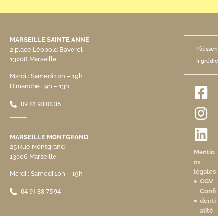
MARSEILLE SAINTE ANNE
2 place Léopold Baverel
Pâtisser
13008 Marseille
Ingrédie
Mardi : Samedi 10h – 19h
Dimanche : 9h – 13h
09 81 93 08 35
MARSEILLE MONTGRAND
25 Rue Montgrand
Mentio
13006 Marseille
ns
légales
Mardi : Samedi 10h – 19h
CGV
Confi
04 91 33 75 94
denti
alité